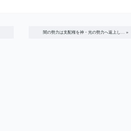
闇の勢力は支配権を神・光の勢力へ返上し…
»