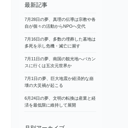
最新記事
7月28日の夢、真理の伝導は宗教や各
自が個々の活動からNPOへ交代
7月16日の夢、多数の埋葬した墓地は
多死を示し危機・滅亡に瀕す
7月11日の夢、南国の観光地へバカン
スに行くは五次元世界か
7月1日の夢、巨大地震か経済的な崩
壊の大災禍が起こる
6月24日の夢、文明の転換は産業と経
済を最低限に維持して展開
月別アーカイブ