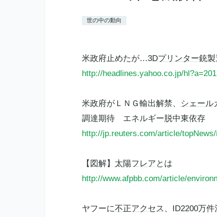
世の中の動向
米政府止めたが…
3Dプリンター
銃製
http://headlines.yahoo.co.jp/hl?a=2
米政府がＬＮＧ輸出解禁、
シェール
調達期待 エネルギー脱中東依存
http://jp.reuters.com/article/topN
【図解】
太陽フレア
とは
http://www.afpbb.com/article/enviro
ヤフーに
不正アクセス
、ID2200