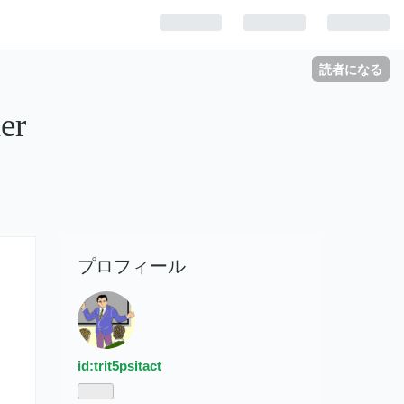
読者になる
er
プロフィール
id:trit5psitact