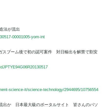
造法が流出
0130517-00001005-yom-int
ガス
ブーム後で初の認可案件 対日輸出を解禁で割安
ews/idJPTYE94G06R20130517
nment-science-it/science-technology/2944695/10756554
万件流出か 日本最大級の
ポータルサイト
皆さんのパソ