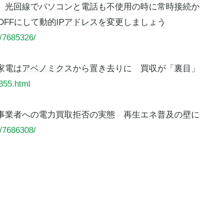
を
光回線
でパソコンと電話も不使用の時に常時接続か
秒OFFにして動的
IPアドレス
を変更しましょう
l/7685326/
家電は
アベノミクス
から置き去りに 買収が「
裏目
」
355.html
事業者への電力買取拒否の実態 再生エネ普及の壁に
l/7686308/