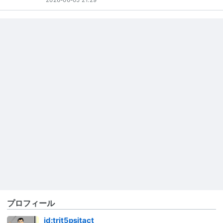
プロフィール
id:trit5psitact